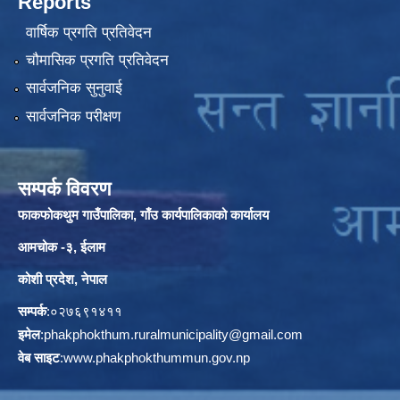
Reports
वार्षिक प्रगति प्रतिवेदन
चौमासिक प्रगति प्रतिवेदन
सार्वजनिक सुनुवाई
सार्वजनिक परीक्षण
सम्पर्क विवरण
फाकफोकथुम गाउँपालिका, गाँउ कार्यपालिकाको कार्यालय
आमचोक -३, ईलाम
कोशी प्रदेश, नेपाल
सम्पर्क
:०२७६९१४११
इमेल
:
phakphokthum.ruralmunicipality@gmail.com
वेब साइट
:
www.phakphokthummun.gov.np