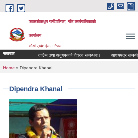
Skip to main content
फाकफोकथुम गाउँपालिका, गाँउ कार्यपालिकाको
कार्यालय
कोशी प्रदेश,ईलाम, नेपाल
समाचार
तालिम तथा अनुगमनको विवरण सम्बन्धमा।
आशयपत्र सम्बन्धी स
You are here
Home
» Dipendra Khanal
Dipendra Khanal