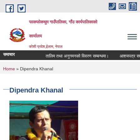
Skip to main content
फाकफोकथुम गाउँपालिका, गाँउ कार्यपालिकाको
कार्यालय
कोशी प्रदेश,ईलाम, नेपाल
समाचार
तालिम तथा अनुगमनको विवरण सम्बन्धमा।
आशयपत्र सम्बन्
You are here
Home
» Dipendra Khanal
Dipendra Khanal