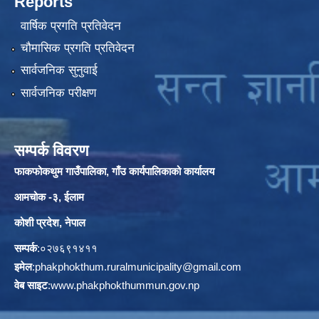
Reports
वार्षिक प्रगति प्रतिवेदन
चौमासिक प्रगति प्रतिवेदन
सार्वजनिक सुनुवाई
सार्वजनिक परीक्षण
सम्पर्क विवरण
फाकफोकथुम गाउँपालिका, गाँउ कार्यपालिकाको कार्यालय
आमचोक -३, ईलाम
कोशी प्रदेश, नेपाल
सम्पर्क
:०२७६९१४११
इमेल
:
phakphokthum.ruralmunicipality@gmail.com
वेब साइट
:
www.phakphokthummun.gov.np