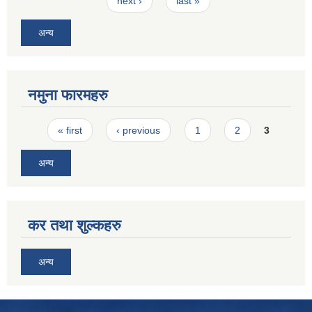
next ›
last »
अन्य
नमुना फारमहरु
Pages
« first
‹ previous
1
2
3
अन्य
कर तथा शुल्कहरु
अन्य