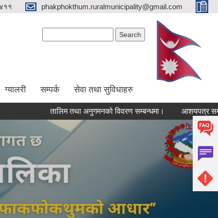
४११
phakphokthum.ruralmunicipality@gmail.com
Search form
Search
ग्यालरी
सम्पर्क
सेवा तथा सुविधाहरु
तालिम तथा अनुगमनको विवरण सम्बन्धमा।
आशयपत्र सम्बन्धी सू