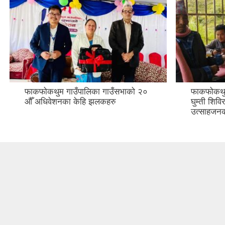
फाकफोकथुम गाउँपालिका गाउँसभाको २०
फाकफोकथुम
औँ अधिवेशनका केहि झलकहरु
घुम्ती शिव
उत्साहजन