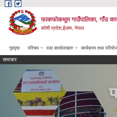
Skip to main content
फाकफोकथुम गाउँपालिका, गाँउ कार
कोशी प्रदेश,ईलाम, नेपाल
गृहपृष्ठ
परिचय
वडा कार्यालयहरु
कार्यक्रम तथा परियो
समाचार
१९ औ दिवसको अवसरमा गाउँपालिका
कार्यालय परिसर सरसफाइ र फुलवारि निर्माण
फाकफोकथुम ३, आमचोक स्थित श्री सिंहदेवी
तथा आमचोक बजार ब्यवस्थापन समिती र