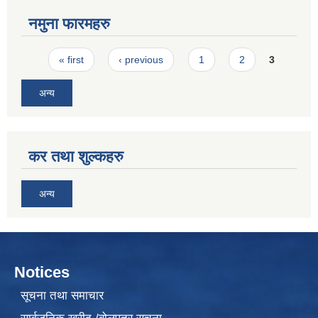
नमुना फारमहरु
Pages
« first
‹ previous
1
2
3
अन्य
कर तथा शुल्कहरु
अन्य
Notices
सूचना तथा समाचार