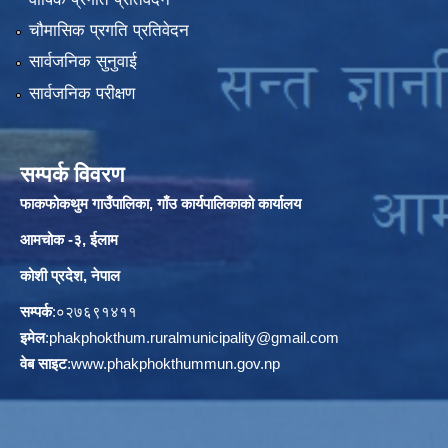
चौमासिक प्रगति प्रतिवेदन
सार्वजनिक सुनुवाई
सार्वजनिक परीक्षण
सम्पर्क विवरण
फाकफोकथुम गाउँपालिका, गाँउ कार्यपालिकाको कार्यालय
आमचोक -३, ईलाम
कोशी प्रदेश, नेपाल
सम्पर्क
:०२७६९१४११
इमेल
:
phakphokthum.ruralmunicipality@gmail.com
वेब साइट
:
www.phakphokthummun.gov.np