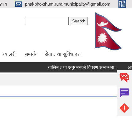
४११
phakphokthum.ruralmunicipality@gmail.com
Search form
Search
ग्यालरी
सम्पर्क
सेवा तथा सुविधाहरु
तालिम तथा अनुगमनको विवरण सम्बन्धमा।
आशयपत्