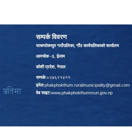
सम्पर्क विवरण
फाकफोकथुम गाउँपालिका, गाँउ कार्यपालिकाको कार्यालय
आमचोक -३, ईलाम
कोशी प्रदेश, नेपाल
सम्पर्क
:०२७६९१४११
इमेल
:
phakphokthum.ruralmunicipality@gmail.com
वेब साइट
:
www.phakphokthummun.gov.np