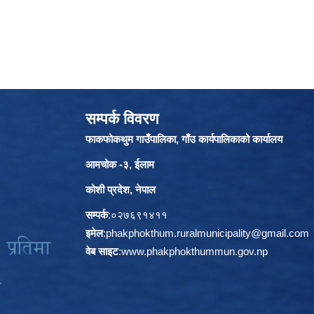
सम्पर्क विवरण
फाकफोकथुम गाउँपालिका, गाँउ कार्यपालिकाको कार्यालय
आमचोक -३, ईलाम
कोशी प्रदेश, नेपाल
सम्पर्क
:०२७६९१४११
इमेल
:
phakphokthum.ruralmunicipality@gmail.com
वेब साइट
:
www.phakphokthummun.gov.np