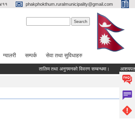
४११
phakphokthum.ruralmunicipality@gmail.com
Search form
Search
ग्यालरी
सम्पर्क
सेवा तथा सुविधाहरु
तालिम तथा अनुगमनको विवरण सम्बन्धमा।
आशयपत्र सम्ब